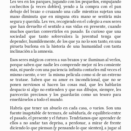
Les ves en los parques, jugando con los pequeños, empujando
cochecitos (a veces dobles), yendo a la compra con el pan
debajo del brazo o cruzando una calle mientras sujetan una
mano diminuta que en ninguna otra mano se sentiría más
segura y querida. Les ves, recogiendo en el colegio a esos seres
que han devuelto el sentido a sus vidas en presente, cuando
muchos querían convertirlos en pasado. Es curioso que una
sociedad que tanto sobrevalora la juventud tenga que
depender, humildemente, de los que ya no lo son tanto, en una
pirueta burlona en la historia de una humanidad con tanta
inclinación a la amnesia.
Esos seres mágicos corren a sus brazos y se iluminan al verlos,
porque saben que nadie les comprende mejor ni les consiente
más, ni puede con una paciencia infinita contarles mil veces el
mismo cuento, o ver la misma pelicula como si de un estreno
se tratase. Saben que su amor es incondicional, que no se
ponen nerviosos si hacen las cosas mal, que les hablarán
despacio si algo no entienden y que sus dibujos, siempre, les
parecerán preciosos y los guardarán como un tesoro para
enseñárselos a todo el mundo.
Habría que tener un abuelo en cada casa, o varios. Son una
fuente inagotable de ternura, de sabiduría, de equilibrio entre
el pasado, el presente y el futuro. Tendríamos que aprender de
ellos a no andar tan deprisa, a perdonar, a mirar de frente
diciendo lo que piensan (y pensando lo que sienten), a jugar al