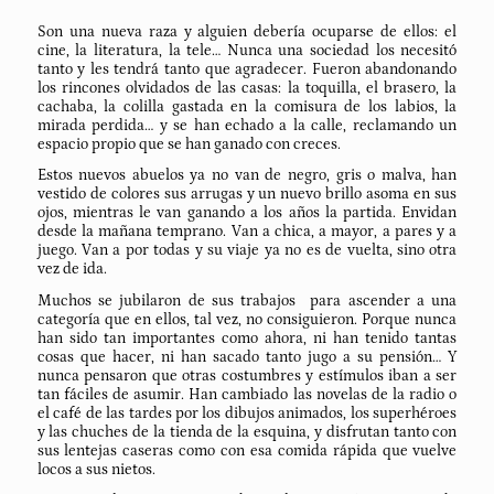
Son una nueva raza y alguien debería ocuparse de ellos: el
cine, la literatura, la tele… Nunca una sociedad los necesitó
tanto y les tendrá tanto que agradecer. Fueron abandonando
los rincones olvidados de las casas: la toquilla, el brasero, la
cachaba, la colilla gastada en la comisura de los labios, la
mirada perdida… y se han echado a la calle, reclamando un
espacio propio que se han ganado con creces.
Estos nuevos abuelos ya no van de negro, gris o malva, han
vestido de colores sus arrugas y un nuevo brillo asoma en sus
ojos, mientras le van ganando a los años la partida. Envidan
desde la mañana temprano. Van a chica, a mayor, a pares y a
juego. Van a por todas y su viaje ya no es de vuelta, sino otra
vez de ida.
Muchos se jubilaron de sus trabajos para ascender a una
categoría que en ellos, tal vez, no consiguieron. Porque nunca
han sido tan importantes como ahora, ni han tenido tantas
cosas que hacer, ni han sacado tanto jugo a su pensión… Y
nunca pensaron que otras costumbres y estímulos iban a ser
tan fáciles de asumir. Han cambiado las novelas de la radio o
el café de las tardes por los dibujos animados, los superhéroes
y las chuches de la tienda de la esquina, y disfrutan tanto con
sus lentejas caseras como con esa comida rápida que vuelve
locos a sus nietos.