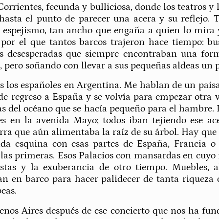
Corrientes, fecunda y bulliciosa, donde los teatros y
 hasta el punto de parecer una acera y su reflejo. 
 espejismo, tan ancho que engaña a quien lo mira y
 por el que tantos barcos trajeron hace tiempo: bu
es desesperadas que siempre encontraban una forma
, pero soñando con llevar a sus pequeñas aldeas un p
s los españoles en Argentina. Me hablan de un paisa
de regreso a España y se volvía para empezar otra 
llas del océano que se hacía pequeño para el hambre. I
es en la avenida Mayo; todos iban tejiendo ese a
erra que aún alimentaba la raíz de su árbol. Hay que
da esquina con esas partes de España, Francia o 
a las primeras. Esos Palacios con mansardas en cuyo
fiestas y la exuberancia de otro tiempo. Muebles, 
ban en barco para hacer palidecer de tanta riqueza
peas.
enos Aires después de ese concierto que nos ha fu