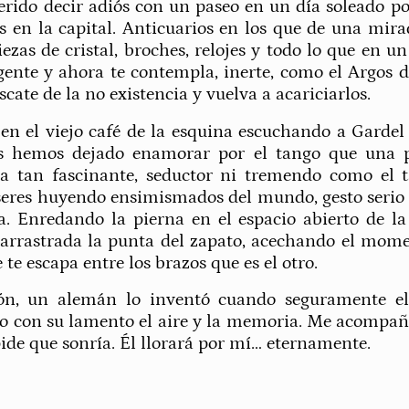
uerido decir adiós con un paseo en un día soleado p
s en la capital. Anticuarios en los que de una mir
piezas de cristal, broches, relojes y todo lo que en 
gente y ahora te contempla, inerte, como el Argos d
scate de la no existencia y vuelva a acariciarlos.
en el viejo café de la esquina escuchando a Garde
s hemos dejado enamorar por el tango que una p
da tan fascinante, seductor ni tremendo como el t
seres huyendo ensimismados del mundo, gesto serio y
la. Enredando la pierna en el espacio abierto de la
, arrastrada la punta del zapato, acechando el mom
 te escapa entre los brazos que es el otro.
n, un alemán lo inventó cuando seguramente el
o con su lamento el aire y la memoria. Me acompañ
ide que sonría. Él llorará por mí… eternamente.