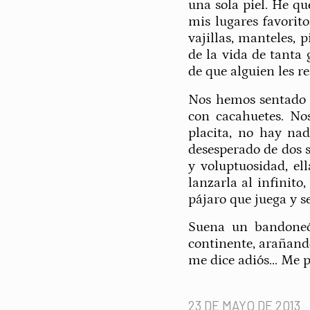
una sola piel. He q
mis lugares favorito
vajillas, manteles, 
de la vida de tanta 
de que alguien les re
Nos hemos sentado 
con cacahuetes. No
placita, no hay na
desesperado de dos 
y voluptuosidad, el
lanzarla al infinito
pájaro que juega y se
Suena un bandoneó
continente, arañand
me dice adiós… Me p
23 DE MAYO DE 2013