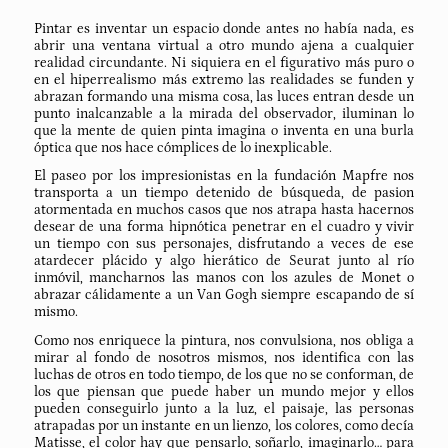
Pintar es inventar un espacio donde antes no había nada, es
abrir una ventana virtual a otro mundo ajena a cualquier
realidad circundante. Ni siquiera en el figurativo más puro o
en el hiperrealismo más extremo las realidades se funden y
abrazan formando una misma cosa, las luces entran desde un
punto inalcanzable a la mirada del observador, iluminan lo
que la mente de quien pinta imagina o inventa en una burla
óptica que nos hace cómplices de lo inexplicable.
El paseo por los impresionistas en la fundación Mapfre nos
transporta a un tiempo detenido de búsqueda, de pasion
atormentada en muchos casos que nos atrapa hasta hacernos
desear de una forma hipnótica penetrar en el cuadro y vivir
un tiempo con sus personajes, disfrutando a veces de ese
atardecer plácido y algo hierático de Seurat junto al río
inmóvil, mancharnos las manos con los azules de Monet o
abrazar cálidamente a un Van Gogh siempre escapando de sí
mismo.
Como nos enriquece la pintura, nos convulsiona, nos obliga a
mirar al fondo de nosotros mismos, nos identifica con las
luchas de otros en todo tiempo, de los que no se conforman, de
los que piensan que puede haber un mundo mejor y ellos
pueden conseguirlo junto a la luz, el paisaje, las personas
atrapadas por un instante en un lienzo, los colores, como decía
Matisse, el color hay que pensarlo, soñarlo, imaginarlo… para