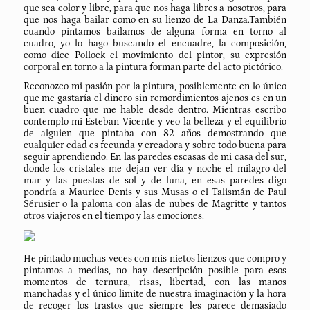
que sea color y libre, para que nos haga libres a nosotros, para
que nos haga bailar como en su lienzo de La Danza.También
cuando pintamos bailamos de alguna forma en torno al
cuadro, yo lo hago buscando el encuadre, la composición,
como dice Pollock el movimiento del pintor, su expresión
corporal en torno a la pintura forman parte del acto pictórico.
Reconozco mi pasión por la pintura, posiblemente en lo único
que me gastaría el dinero sin remordimientos ajenos es en un
buen cuadro que me hable desde dentro. Mientras escribo
contemplo mi Esteban Vicente y veo la belleza y el equilibrio
de alguien que pintaba con 82 años demostrando que
cualquier edad es fecunda y creadora y sobre todo buena para
seguir aprendiendo. En las paredes escasas de mi casa del sur,
donde los cristales me dejan ver día y noche el milagro del
mar y las puestas de sol y de luna, en esas paredes digo
pondría a Maurice Denis y sus Musas o el Talismán de Paul
Sérusier o la paloma con alas de nubes de Magritte y tantos
otros viajeros en el tiempo y las emociones.
He pintado muchas veces con mis nietos lienzos que compro y
pintamos a medias, no hay descripción posible para esos
momentos de ternura, risas, libertad, con las manos
manchadas y el único limite de nuestra imaginación y la hora
de recoger los trastos que siempre les parece demasiado