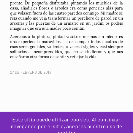
pronto. De pequeña disfrutaba pintando los muebles de la
casa, añadirles flores o árboles era como ponerles alas para
que volasen fuera de las cuatro paredes conmigo. Mi madre se
reía cuando me veía transformar un perchero de pared en un
arcoíris y las puertas de un armario en un jardín; os podéis
imaginar que era una madre poco común.
Acercaos a la pintura, pintad vosotros mismos sin miedo, es
una experiencia maravillosa la de compartir los cuadros de
esos seres geniales, valientes, a veces frágiles y casi siempre
solitarios e incomprendidos, que no se rindieron y que nos
enseñaron otra forma de sentir y reflejar la vida.
27 DE FEBRERO DE 2013
Este sitio puede utilizar cookies. Al continuar
navegando por el sitio, aceptas nuestro uso de
Copyright 2013-2025 - © Paloma San Basilio | All rigths
reserved