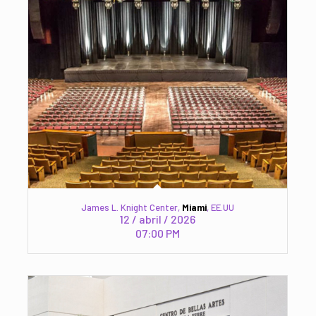
James L. Knight Center,
Miami
, EE.UU
12 / abril / 2026
07:00 PM