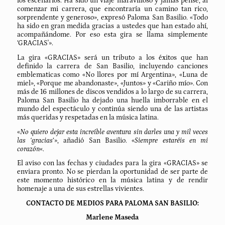
los escenarios. Ha sido un viaje maravilloso y jamás pensé, al
comenzar mi carrera, que encontraría un camino tan rico,
sorprendente y generoso», expresó Paloma San Basilio. «Todo
ha sido en gran medida gracias a ustedes que han estado ahí,
acompañándome. Por eso esta gira se llama simplemente
‘GRACIAS'».
La gira «GRACIAS» será un tributo a los éxitos que han
definido la carrera de San Basilio, incluyendo canciones
emblematicas como «No llores por mí Argentina», «Luna de
miel», «Porque me abandonaste», «Juntos» y «Cariño mío». Con
más de 16 millones de discos vendidos a lo largo de su carrera,
Paloma San Basilio ha dejado una huella imborrable en el
mundo del espectáculo y continúa siendo una de las artistas
más queridas y respetadas en la música latina.
«
No quiero dejar esta increíble aventura sin darles una y mil veces
las ‘gracias
‘», añadió San Basilio. «
Siempre estaréis en mi
corazón
«.
El aviso con las fechas y ciudades para la gira «GRACIAS» se
enviara pronto. No se pierdan la oportunidad de ser parte de
este momento histórico en la música latina y de rendir
homenaje a una de sus estrellas vivientes.
CONTACTO DE MEDIOS PARA PALOMA SAN BASILIO:
Marlene Maseda