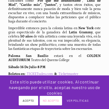
canciones como
“Por qué me abandonaste”
,
“Luna de
Miel”
,
“Cariño mío”
,
“Juntos”
, y tantos otros éxitos, que
definitivamente nunca pasarán de moda y bien vale la pena
escuchar en vivo, con una banda extraordinaria de músicos,
dispuestos a complacer todas las peticiones que el público
haga durante el concierto.
Imperdible entonces para la colonia latina en
New York
este
gran espectáculo de la ganadora del
Latin Grammy
, que
celebra
50 años
de vida artística como una leyenda viva, en la
plenitud de sus talentos, con su voz impecable, su elegancia,
brindando un show polifacético, como una muestra de todas
las fantásticas etapas de trayectoria sobre los escenarios.
Paloma San Basilio
estará en el
COLDEN
AUDITORIUM
Teatro del Queens College
Sábado 16 De Julio 8 PM
Boletos en:
TICKETsales.com
&
Ticketmaster
Luz Carime Anchique
Este sitio puede utilizar cookies. Al continuar
navegando por el sitio, aceptas nuestro uso de
STARS WORLD PRODUCTION
cookies
25 DE JUNIO DE 2022
ACEPTO
NO ACEPTO
VER POLÍTICAS