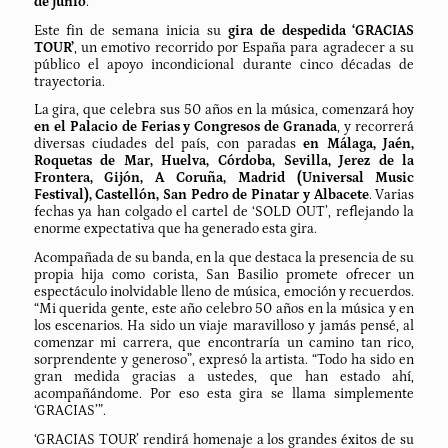
de junio
.
Este fin de semana inicia su
gira de despedida ‘GRACIAS
TOUR’
, un emotivo recorrido por España para agradecer a su
público el apoyo incondicional durante cinco décadas de
trayectoria.
La gira, que celebra sus 50 años en la música, comenzará hoy
en el Palacio de Ferias y Congresos de Granada
, y recorrerá
diversas ciudades del país, con paradas
en Málaga, Jaén,
Roquetas de Mar, Huelva, Córdoba, Sevilla, Jerez de la
Frontera, Gijón, A Coruña, Madrid (Universal Music
Festival), Castellón, San Pedro de Pinatar y Albacete
. Varias
fechas ya han colgado el cartel de ‘SOLD OUT’, reflejando la
enorme expectativa que ha generado esta gira.
Acompañada de su banda, en la que destaca la presencia de su
propia hija como corista, San Basilio promete ofrecer un
espectáculo inolvidable lleno de música, emoción y recuerdos.
“Mi querida gente, este año celebro 50 años en la música y en
los escenarios. Ha sido un viaje maravilloso y jamás pensé, al
comenzar mi carrera, que encontraría un camino tan rico,
sorprendente y generoso”, expresó la artista. “Todo ha sido en
gran medida gracias a ustedes, que han estado ahí,
acompañándome. Por eso esta gira se llama simplemente
‘GRACIAS’”.
‘GRACIAS TOUR’ rendirá homenaje a los grandes éxitos de su