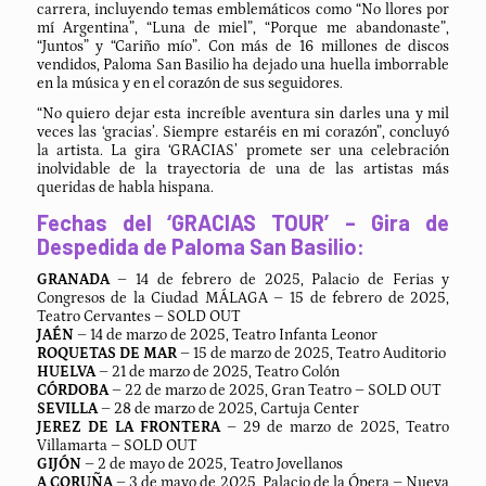
carrera, incluyendo temas emblemáticos como “No llores por
mí Argentina”, “Luna de miel”, “Porque me abandonaste”,
“Juntos” y “Cariño mío”. Con más de 16 millones de discos
vendidos, Paloma San Basilio ha dejado una huella imborrable
en la música y en el corazón de sus seguidores.
“No quiero dejar esta increíble aventura sin darles una y mil
veces las ‘gracias’. Siempre estaréis en mi corazón”, concluyó
la artista. La gira ‘GRACIAS’ promete ser una celebración
inolvidable de la trayectoria de una de las artistas más
queridas de habla hispana.
Fechas del ‘GRACIAS TOUR’ – Gira de
Despedida de Paloma San Basilio:
GRANADA
– 14 de febrero de 2025, Palacio de Ferias y
Congresos de la Ciudad MÁLAGA – 15 de febrero de 2025,
Teatro Cervantes – SOLD OUT
JAÉN
– 14 de marzo de 2025, Teatro Infanta Leonor
ROQUETAS DE MAR
– 15 de marzo de 2025, Teatro Auditorio
HUELVA
– 21 de marzo de 2025, Teatro Colón
CÓRDOBA
– 22 de marzo de 2025, Gran Teatro – SOLD OUT
SEVILLA
– 28 de marzo de 2025, Cartuja Center
JEREZ DE LA FRONTERA
– 29 de marzo de 2025, Teatro
Villamarta – SOLD OUT
GIJÓN
– 2 de mayo de 2025, Teatro Jovellanos
A CORUÑA
– 3 de mayo de 2025, Palacio de la Ópera – Nueva