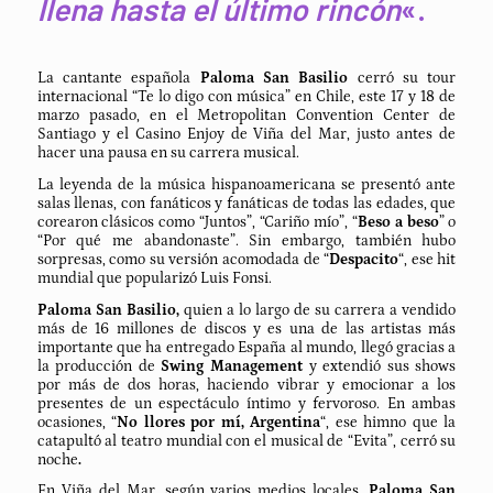
llena hasta el último rincón
«.
La cantante española
Paloma San Basilio
cerró su tour
internacional “Te lo digo con música” en Chile, este 17 y 18 de
marzo pasado, en el Metropolitan Convention Center de
Santiago y el Casino Enjoy de Viña del Mar, justo antes de
hacer una pausa en su carrera musical.
La leyenda de la música hispanoamericana se presentó ante
salas llenas, con fanáticos y fanáticas de todas las edades, que
corearon clásicos como “Juntos”, “Cariño mío”, “
Beso a beso
” o
“Por qué me abandonaste”. Sin embargo, también hubo
sorpresas, como su versión acomodada de “
Despacito
“, ese hit
mundial que popularizó Luis Fonsi.
Paloma San Basilio,
quien a lo largo de su carrera a vendido
más de 16 millones de discos y es una de las artistas más
importante que ha entregado España al mundo, llegó gracias a
la producción de
Swing Management
y extendió sus shows
por más de dos horas, haciendo vibrar y emocionar a los
presentes de un espectáculo íntimo y fervoroso. En ambas
ocasiones, “
No llores por mí, Argentina
“, ese himno que la
catapultó al teatro mundial con el musical de “Evita”, cerró su
noche
.
En Viña del Mar, según varios medios locales,
Paloma San