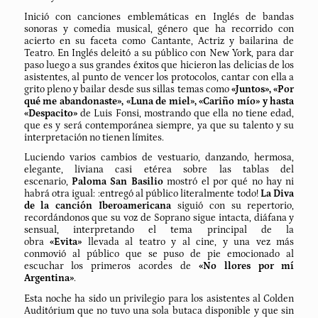
Inició con canciones emblemáticas en Inglés de bandas
sonoras y comedia musical, género que ha recorrido con
acierto en su faceta como Cantante, Actriz y bailarina de
Teatro. En Inglés deleitó a su público con New York, para dar
paso luego a sus grandes éxitos que hicieron las delicias de los
asistentes, al punto de vencer los protocolos, cantar con ella a
grito pleno y bailar desde sus sillas temas como
«Juntos», «Por
qué me abandonaste», «Luna de miel», «Cariño mío» y hasta
«Despacito»
de Luis Fonsi, mostrando que ella no tiene edad,
que es y será contemporánea siempre, ya que su talento y su
interpretación no tienen límites.
Luciendo varios cambios de vestuario, danzando, hermosa,
elegante, liviana casi etérea sobre las tablas del
escenario,
Paloma San Basilio
mostró el por qué no hay ni
habrá otra igual: :entregó al público literalmente todo!
La Diva
de la canción Iberoamericana
siguió con su repertorio,
recordándonos que su voz de Soprano sigue intacta, diáfana y
sensual, interpretando el tema principal de la
obra
«Evita»
llevada al teatro y al cine, y una vez más
conmovió al público que se puso de pie emocionado al
escuchar los primeros acordes de
«No llores por mí
Argentina»
.
Esta noche ha sido un privilegio para los asistentes al Colden
Auditórium que no tuvo una sola butaca disponible y que sin