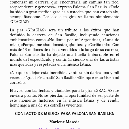
comenzar mi carrera, que encontraría un camino tan rico,
sorprendente y generoso», expresó Paloma San Basilio. «Todo
ha sido en gran medida gracias a ustedes que han estado ahí,
acompañándome. Por eso esta gira se llama simplemente
‘GRACIAS'».
La gira «GRACIAS» será un tributo a los éxitos que han
definido la carrera de San Basilio, incluyendo canciones
emblematicas como «No llores por mí Argentina», «Luna de
miel», «Porque me abandonaste», «Juntos» y «Cariño mío». Con
más de 16 millones de discos vendidos a lo largo de su carrera,
Paloma San Basilio ha dejado una huella imborrable en el
mundo del espectáculo y continúa siendo una de las artistas
más queridas y respetadas en la música latina.
«No quiero dejar esta increíble aventura sin darles una y mil
veces las ‘gracias'», añadió San Basilio. «Siempre estaréis en mi
corazón».
El aviso con las fechas y ciudades para la gira «GRACIAS» se
enviara pronto. No se pierdan la oportunidad de ser parte de
este momento histórico en la música latina y de rendir
homenaje a una de sus estrellas vivientes.
CONTACTO DE MEDIOS PARA PALOMA SAN BASILIO:
Marlene Maseda