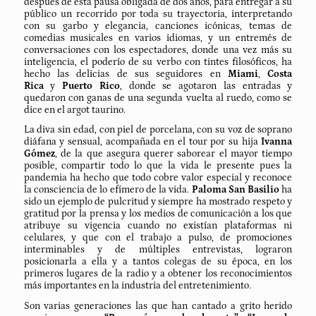
después de esta pausa obligada de dos años, para entregar a su
público un recorrido por toda su trayectoria, interpretando
con su garbo y elegancia, canciones icónicas, temas de
comedias musicales en varios idiomas, y un entremés de
conversaciones con los espectadores, donde una vez más su
inteligencia, el poderío de su verbo con tintes filosóficos, ha
hecho las delicias de sus seguidores en
Miami
,
Costa
Rica
y
Puerto Rico
, donde se agotaron las entradas y
quedaron con ganas de una segunda vuelta al ruedo, como se
dice en el argot taurino.
La diva sin edad, con piel de porcelana, con su voz de soprano
diáfana y sensual, acompañada en el tour por su hija
Ivanna
Gómez
, de la que asegura querer saborear el mayor tiempo
posible, compartir todo lo que la vida le presente pues la
pandemia ha hecho que todo cobre valor especial y reconoce
la consciencia de lo efímero de la vida.
Paloma San Basilio
ha
sido un ejemplo de pulcritud y siempre ha mostrado respeto y
gratitud por la prensa y los medios de comunicación a los que
atribuye su vigencia cuando no existían plataformas ni
celulares, y que con el trabajo a pulso, de promociones
interminables y de múltiples entrevistas, lograron
posicionarla a ella y a tantos colegas de su época, en los
primeros lugares de la radio y a obtener los reconocimientos
más importantes en la industria del entretenimiento.
Son varias generaciones las que han cantado a grito herido