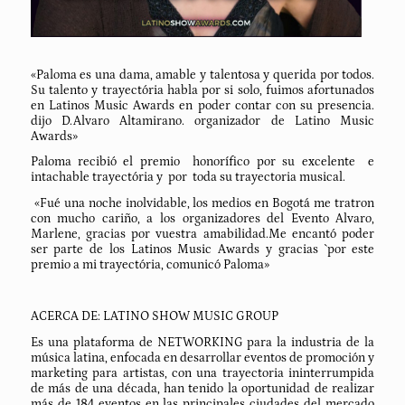
«Paloma es una dama, amable y talentosa y querida por todos.
Su talento y trayectória habla por si solo, fuimos afortunados
en Latinos Music Awards en poder contar con su presencia.
dijo D.Alvaro Altamirano. organizador de Latino Music
Awards»
Paloma recibió el premio honorífico por su excelente e
intachable trayectória y por toda su trayectoria musical.
«Fué una noche inolvidable, los medios en Bogotá me tratron
con mucho cariño, a los organizadores del Evento Alvaro,
Marlene, gracias por vuestra amabilidad.Me encantó poder
ser parte de los Latinos Music Awards y gracias `por este
premio a mi trayectória, comunicó Paloma»
ACERCA DE: LATINO SHOW MUSIC GROUP
Es una plataforma de NETWORKING para la industria de la
música latina, enfocada en desarrollar eventos de promoción y
marketing para artistas, con una trayectoria ininterrumpida
de más de una década, han tenido la oportunidad de realizar
más de 184 eventos en las principales ciudades del mercado