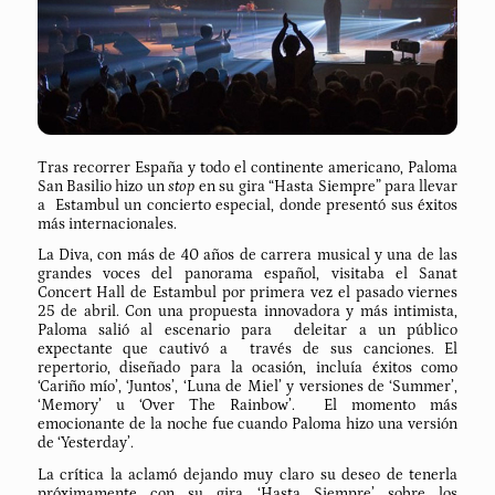
Tras recorrer España y todo el continente americano, Paloma
San Basilio hizo un
stop
en su gira “Hasta Siempre” para llevar
a Estambul un concierto especial, donde presentó sus éxitos
más internacionales.
La Diva, con más de 40 años de carrera musical y una de las
grandes voces del panorama español, visitaba el Sanat
Concert Hall de Estambul por primera vez el pasado viernes
25 de abril. Con una propuesta innovadora y más intimista,
Paloma salió al escenario para deleitar a un público
expectante que cautivó a través de sus canciones. El
repertorio, diseñado para la ocasión, incluía éxitos como
‘Cariño mío’, ‘Juntos’, ‘Luna de Miel’ y versiones de ‘Summer’,
‘Memory’ u ‘Over The Rainbow’. El momento más
emocionante de la noche fue cuando Paloma hizo una versión
de ‘Yesterday’.
La crítica la aclamó dejando muy claro su deseo de tenerla
próximamente con su gira ‘Hasta Siempre’ sobre los